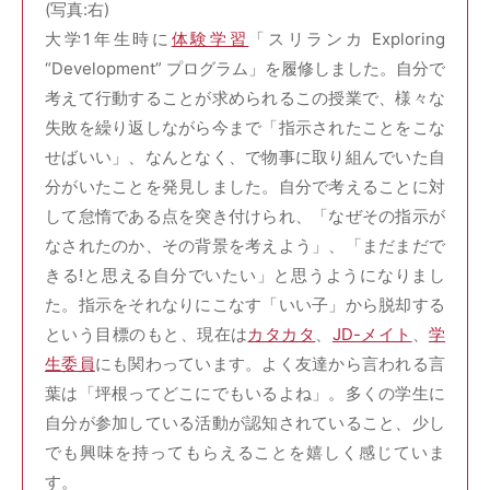
(写真:右)
大学1年生時に
体験学習
「スリランカ Exploring
“Development” プログラム」を履修しました。自分で
考えて行動することが求められるこの授業で、様々な
失敗を繰り返しながら今まで「指示されたことをこな
せばいい」、なんとなく、で物事に取り組んでいた自
分がいたことを発見しました。自分で考えることに対
して怠惰である点を突き付けられ、「なぜその指示が
なされたのか、その背景を考えよう」、「まだまだで
きる!と思える自分でいたい」と思うようになりまし
た。指示をそれなりにこなす「いい子」から脱却する
という目標のもと、現在は
カタカタ
、
JD-メイト
、
学
生委員
にも関わっています。よく友達から言われる言
葉は「坪根ってどこにでもいるよね」。多くの学生に
自分が参加している活動が認知されていること、少し
でも興味を持ってもらえることを嬉しく感じていま
す。