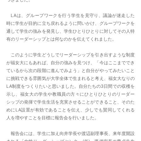
LAは、グループワークを行う学生を見守り、議論が迷走した
時に学生が目的に立ち戻れるように問いかけ、グループワークを
通して学生の強みを発見し、学生ひとりひとりに対してその人特
有のリーダーシップとは何なのかを伝えてくれました。
このように学生どうしでリーダーシップを引き出すような制度
が福女大にもあれば、自分の強みを見つけ、「今はここまででき
ているから次の段階に進んでみよう」と自分がやってみたいこと
に挑戦できる雰囲気が大学全体で生まれると考え、福女大なりの
LA制度をつくりたいと思いました。自分たちの3日間での収穫を
示し、福女大の学生や教職員の方々にひとりひとりのリーダー
シップの発揮で学生生活を充実させることができること、そのた
めにLA設置が有効であることを伝え、少しでも賛同してくれる
人を増やすことを目標に報告会を行いました。
報告会には、学生に加え向井学長や渡辺副理事長、来年度開設