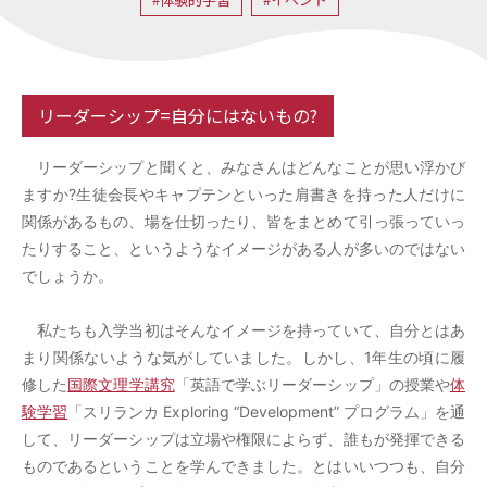
SNS
Facebook
Twitter
リーダーシップ=自分にはないもの?
YouTube
リーダーシップと聞くと、みなさんはどんなことが思い浮かび
ますか?生徒会長やキャプテンといった肩書きを持った人だけに
関係があるもの、場を仕切ったり、皆をまとめて引っ張っていっ
たりすること、というようなイメージがある人が多いのではない
でしょうか。
私たちも入学当初はそんなイメージを持っていて、自分とはあ
まり関係ないような気がしていました。しかし、1年生の頃に履
修した
国際文理学講究
「英語で学ぶリーダーシップ」の授業や
体
験学習
「スリランカ Exploring “Development” プログラム」を通
して、リーダーシップは立場や権限によらず、誰もが発揮できる
ものであるということを学んできました。とはいいつつも、自分