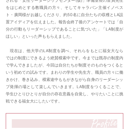
される「女性リーダーシップセンター(仮)」準備室長の豊貞先生
をはじめとする教職員の方々、そしてキャラバン主催イノベス
ト・廣岡様がお越しくださり、約50名に自分たちの収穫とLA設
置アイディアを伝えました。報告会終了後のアンケートでは「自
分の行動もリーダーシップであることに気づいた」「LA制度が
ほしい」といった声ももらえました。
現在は、他大学のLA制度を調べ、それらをもとに福女大なら
ではの制度にできるよう絶賛模索中です。今までは既存の制度内
で学んできましたが、今回は自分たちが制度そのものをつくると
いう初めての試みです。まわりの学生や先生方、職員の方々に働
きかけ、巻き込み、模索途中ももがきながら自身のリーダーシッ
プ発揮の場として楽しんでいきます。LA制度をつくることで、
学生ひとりひとりが自分の存在意義を自覚し、やりたいことに挑
戦できる福女大にしたいです。