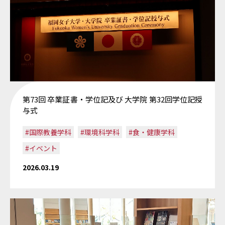
第73回 卒業証書・学位記及び 大学院 第32回学位記授
与式
#国際教養学科
#環境科学科
#食・健康学科
#イベント
2026.03.19