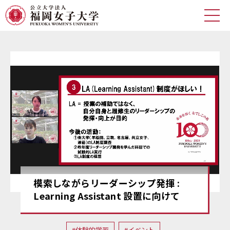
HOME
記事一覧
福岡女子大学公式サイト
記事カテゴリ
国際教養学科
環境科学科
食・健康学科
研究
体験的学習
海外経験
模索しながらリーダーシップ発揮 :
就職支援
イベント
Learning Assistant 設置に向けて
寮/サークル
100周年
SDGs
BLOOM
#体験的学習
#イベント