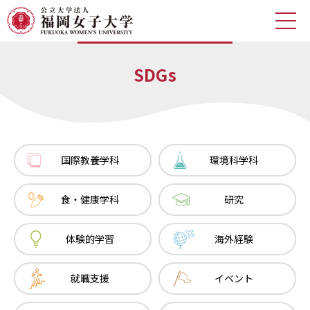
SDGs
HOME
記事一覧
福岡女子大学公式サイト
記事カテゴリ
国際教養学科
環境科学科
国際教養学科
環境科学科
食・健康学科
研究
食・健康学科
研究
体験的学習
海外経験
体験的学習
海外経験
就職支援
イベント
寮/サークル
100周年
就職支援
イベント
SDGs
BLOOM