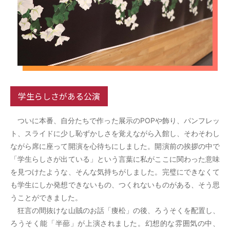
学生らしさがある公演
ついに本番、自分たちで作った展示のPOPや飾り、パンフレッ
ト、スライドに少し恥ずかしさを覚えながら入館し、そわそわし
ながら席に座って開演を心待ちにしました。開演前の挨拶の中で
「学生らしさが出ている」という言葉に私がここに関わった意味
を見つけたような、そんな気持ちがしました。完璧にできなくて
も学生にしか発想できないもの、つくれないものがある、そう思
うことができました。
狂言の間抜けな山賊のお話「痩松」の後、ろうそくを配置し、
ろうそく能「半蔀」が上演されました。幻想的な雰囲気の中、