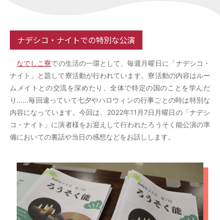
SNS
ナデシコ・ナイトでの特別な公演
Facebook
Twitter
なでしこ寮
での生活の一環として、毎週月曜日に「ナデシコ・
YouTube
ナイト」と題して寮活動が行われています。寮活動の内容はルー
ムメイトとの交流を深めたり、全体で特定の国のことを学んだ
り……毎回違っていて七夕やハロウィンの行事ごとの時は特別な
内容になっています。今回は、2022年11月7日月曜日の「ナデシ
コ・ナイト」に演者様をお迎えして行われたろうそく能公演の準
備においての裏話や当日の感想などをお話しします。