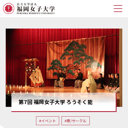
HOME
記事一覧
福岡女子大学公式サイト
記事カテゴリ
国際教養学科
環境科学科
食・健康学科
研究
体験的学習
海外経験
第7回 福岡女子大学 ろうそく能
就職支援
イベント
寮/サークル
100周年
#イベント
#寮/サークル
SDGs
BLOOM